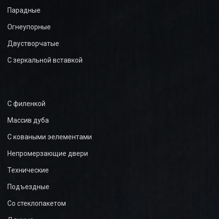
Парадные
Огнеупорные
Двустворчатые
С зеркальной вставкой
С филенкой
Массив дуба
С коваными эелементами
Непромерзающие двери
Технические
Подъездные
Со стеклопакетом