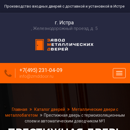
Производство входных дверей с доставкой и установкой в Истре
г. Истра
Железнодорожный проезд, д. 5
+7(495) 231-04-09
Пока
info@zmddoor.ru
меню
Главная
Каталог дверей
Металлические двери с
металлобагетом
Престижная дверь с термоизоляционным
слоем и автоматическим доводчиком №1