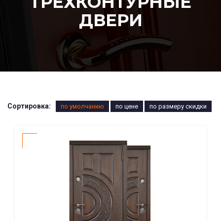
ТРЁХКОНТУРНЫЕ
ДВЕРИ
Сортировка:
по умолчанию
по цене
по размеру скидки