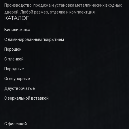
Производство, продажа и установка металлических входных
дверей. Любой размер, отделка и комплектция.
КАТАЛОГ
Винилискожа
С ламинированным покрытием
Порошок
С плёнкой
Парадные
Огнеупорные
Двустворчатые
С зеркальной вставкой
С филенкой