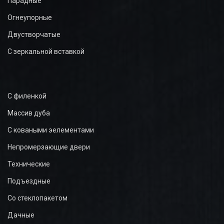
Парадные
Огнеупорные
Двустворчатые
С зеркальной вставкой
С филенкой
Массив дуба
С коваными эелементами
Непромерзающие двери
Технические
Подъездные
Со стеклопакетом
Дачные