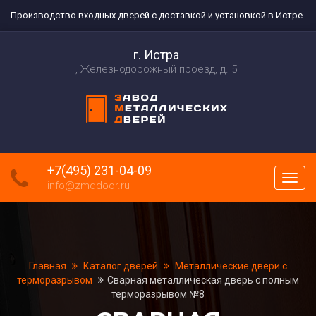
Производство входных дверей с доставкой и установкой в Истре
г. Истра
Железнодорожный проезд, д. 5
+7(495) 231-04-09
Пока
info@zmddoor.ru
меню
Главная
Каталог дверей
Металлические двери с
терморазрывом
Сварная металлическая дверь с полным
терморазрывом №8