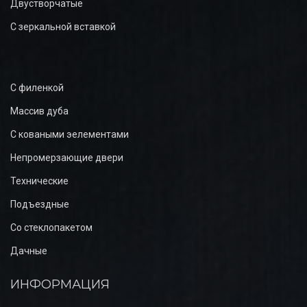
Двустворчатые
С зеркальной вставкой
С филенкой
Массив дуба
С коваными эелементами
Непромерзающие двери
Технические
Подъездные
Со стеклопакетом
Дачные
ИНФОРМАЦИЯ